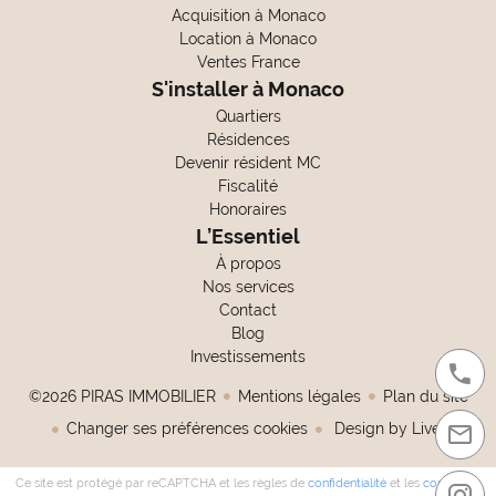
Acquisition à Monaco
Location à Monaco
Ventes France
S'installer à Monaco
Quartiers
Résidences
Devenir résident MC
Fiscalité
Honoraires
L’Essentiel
À propos
Nos services
Contact
Blog
Investissements
©2026 PIRAS IMMOBILIER
Mentions légales
Plan du site
Changer ses préférences cookies
Design by
Livein
Ce site est protégé par reCAPTCHA et les règles de
confidentialité
et les
conditions