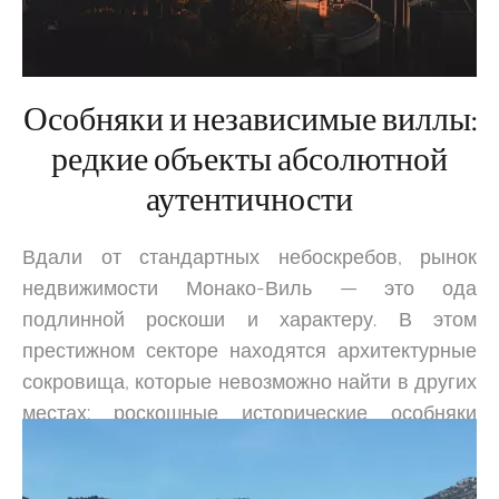
Особняки и независимые виллы:
редкие объекты абсолютной
аутентичности
Вдали от стандартных небоскребов, рынок
недвижимости Монако-Виль — это ода
подлинной роскоши и характеру. В этом
престижном секторе находятся архитектурные
сокровища, которые невозможно найти в других
местах: роскошные исторические особняки
(hôtels particuliers) и редчайшие независимые
виллы, расположенные на мысе. Буржуазные