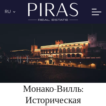
RU
Монако-Вилль:
Историческая