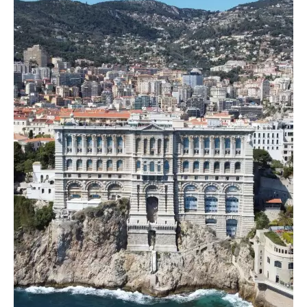
апартаменты здесь предлагают просторные
объемы, высокие потолки и современный
ремонт, сочетающий шарм старины с
современным комфортом.
Инвестиции в недвижимость на Скале — это
также возможность наслаждаться
потрясающими видами на Порт Эркюль или
порт Фонвьей, любуясь морскими пейзажами
прямо из окон своего дома. PIRAS IMMOBILIER,
эксперт этого микрорынка, находит для вас эти
жемчужины, предназначенные для ценителей
архитектуры и приватности.