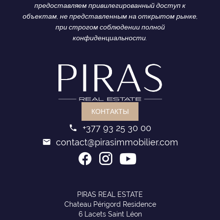
предоставляем привилегированный доступ к
или La Montgolfière, отмеченный звездами
объектам, не представленным на открытом рынке,
Мишлен. Вечером, когда наступает тишина,
при строгом соблюдении полной
Скала превращается в эксклюзивную гавань
конфиденциальности.
покоя, сохраняя атмосферу шикарного и
уютного поселка, столь непохожего на
остальную часть Лазурного берега.
КОНТАКТЫ
+377 93 25 30 00
contact@pirasimmobilier.com
PIRAS REAL ESTATE
Chateau Périgord Residence
6 Lacets Saint Léon