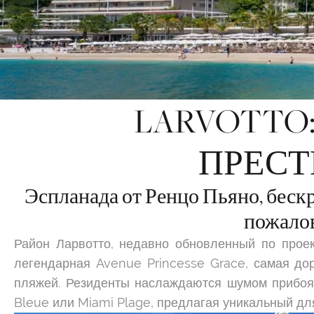
LARVOTTO
ПРЕС
Эспланада от Ренцо Пьяно, беск
пожалов
Район Ларвотто, недавно обновленный по прое
легендарная Avenue Princesse Grace, самая до
пляжей. Резиденты наслаждаются шумом прибоя 
Bleue или Miami Plage, предлагая уникальный для