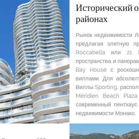
Исторический о
районах
Рынок недвижимости Л
предлагая элитную пр
Roccabella или 21 P
пространства и панора
Bay House с роскошн
виллами. Для абсолют
Виллы Sporting, распо
Méridien Beach Plaz
современный пентхаус
недвижимости Монако.