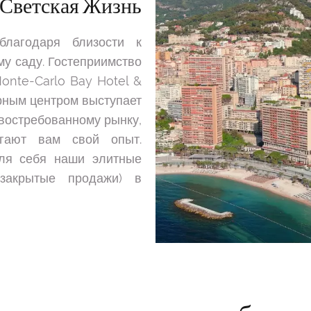
 Светская Жизнь
лагодаря близости к
му саду. Гостеприимство
onte-Carlo Bay Hotel &
урным центром выступает
 востребованному рынку,
ают вам свой опыт.
для себя наши элитные
(закрытые продажи) в