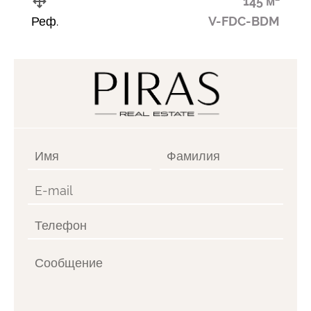
145 м²
Реф.
V-FDC-BDM