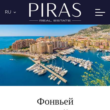
RU
Фонвьей