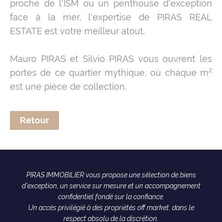
proche de l'ISM ou un penthouse d'exception
face à la mer, l'expertise de PIRAS REAL
ESTATE est votre meilleur atout.
Mauro PIRAS et Silvio PIRAS vous ouvrent les
portes de ce quartier mythique, où chaque m²
est une pièce de collection.
Retour
PIRAS IMMOBILIER vous propose une sélection de biens
d'exception, un service sur mesure et un accompagnement
confidentiel fondé sur la confiance.
Un accès privilégié à des propriétés off market, dans le
respect absolu de la discrétion.