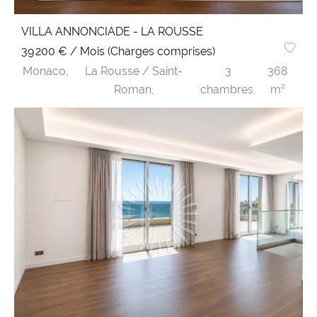
VILLA ANNONCIADE - LA ROUSSE
39 200 € / Mois (Charges comprises)
Monaco,
La Rousse / Saint-
3
368
Roman,
chambres,
m²