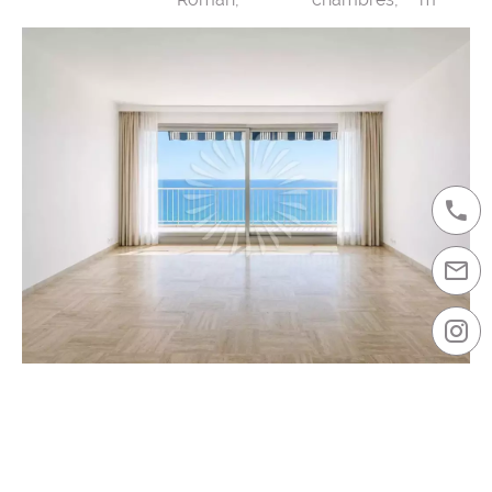
CHÂTEAU PÉRIGORD - PROCHE BORD DE MER
Prix sur demande
Monaco,
La Rousse / Saint-
3
180
Roman,
chambres,
m²