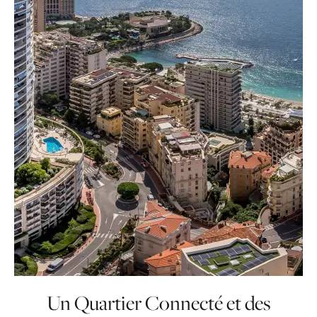
implantation stratégique nous confère une
connaissance intime du marché local et une
réactivité immédiate pour dénicher des
appartements vue mer exclusifs. Vivre ici, c'est
choisir la sécurité et la sérénité, tout en
profitant d'une qualité de vie résidentielle
incomparable.
Un Quartier Connecté et des