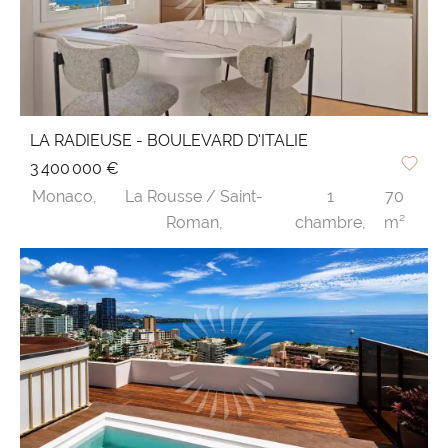
spécifiquement nos options "off-market" (biens
hors marché) pour saisir les opportunités les
plus confidentielles.
LA RADIEUSE - BOULEVARD D'ITALIE
3 400 000 €
Monaco,
La Rousse / Saint-
1
70
Roman,
chambre,
m²