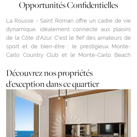
Opportunités Confidentielles
La Rousse - Saint Roman offre un cadre de vie
dynamique, idéalement connecté aux plaisirs
de la Côte d'Azur. C'est le fief des amateurs de
sport et de bien-être : le prestigieux Monte-
Carlo Country Club et le Monte-Carlo Beach
sont accessibles à pied, tout comme la
Découvrez nos propriétés
nouvelle École Internationale pour les familles.
Bien que situé en hauteur, le quartier rejoint les
d'exception dans ce quartier
plages du Larvotto en quelques minutes grâce
aux ascenseurs publics. Pour naviguer dans ce
marché prisé, Mauro PIRAS et Silvio PIRAS
mettent à votre service leur expertise
historique. Contactez-nous dès aujourd'hui pour
accéder à notre sélection, et demandez