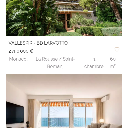
VALLESPIR - BD LARVOTTO
2 750 000 €
Monaco,
La Rousse / Saint-
1
60
Roman,
chambre,
m²