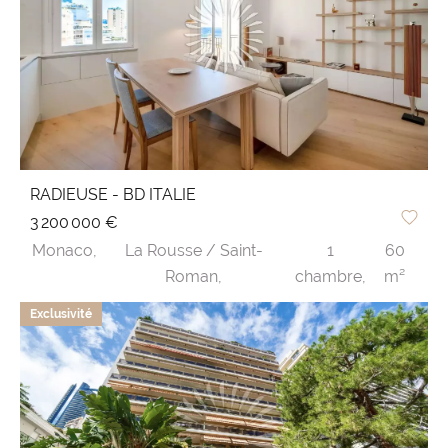
RADIEUSE - BD ITALIE
3 200 000 €
Monaco,
La Rousse / Saint-
1
60
Roman,
chambre,
m²
Exclusivité