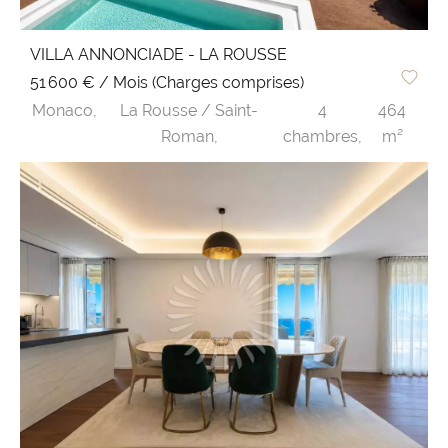
VILLA ANNONCIADE - LA ROUSSE
51 600 € / Mois (Charges comprises)
Monaco,
La Rousse / Saint-
4
464
Roman,
chambres,
m²