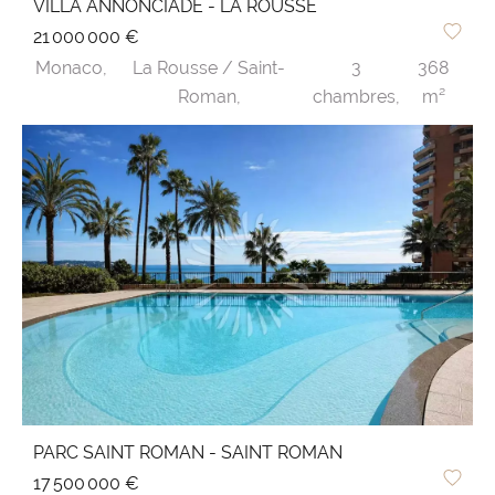
VILLA ANNONCIADE - LA ROUSSE
21 000 000 €
Monaco,
La Rousse / Saint-
3
368
Roman,
chambres,
m²
PARC SAINT ROMAN - SAINT ROMAN
17 500 000 €