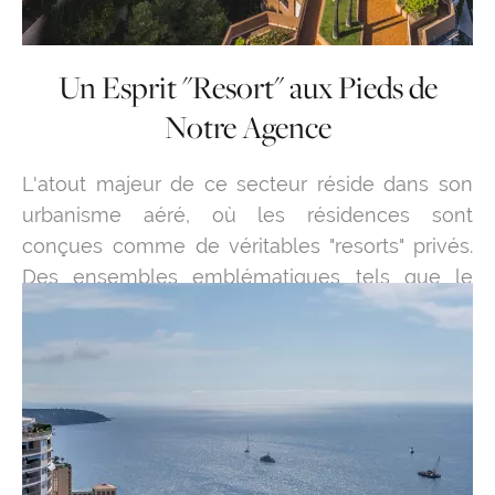
Un Esprit "Resort" aux Pieds de
Notre Agence
L'atout majeur de ce secteur réside dans son
urbanisme aéré, où les résidences sont
conçues comme de véritables "resorts" privés.
Des ensembles emblématiques tels que le
Parc Saint Roman, le Monte Carlo Sun ou
l'Annonciade offrent de vastes parcs arborés et
de magnifiques piscines privées, un luxe rare
en ville. C'est d'ailleurs au cœur de cet
environnement privilégié, aux pieds du
prestigieux Château Périgord, que l'agence
PIRAS Immobilier a établi ses bureaux. Cette