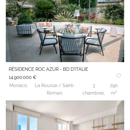
RÉSIDENCE ROC AZUR - BD D'ITALIE
14 900 000 €
Monaco,
La Rousse / Saint-
3
290
Roman,
chambres,
m²