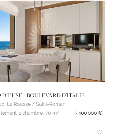
ADIEUSE - BOULEVARD D'ITALIE
co,
La Rousse / Saint-Roman
tement,
1 chambre,
70 m²
3 400 000 €