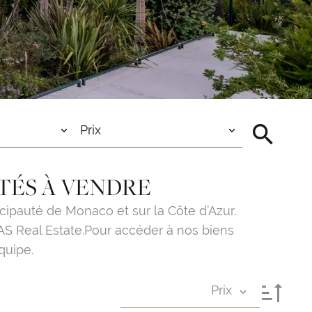
Prix
TÉS À VENDRE
ipauté de Monaco et sur la Côte d’Azur.
AS Real Estate.Pour accéder à nos biens
quipe.
Prix