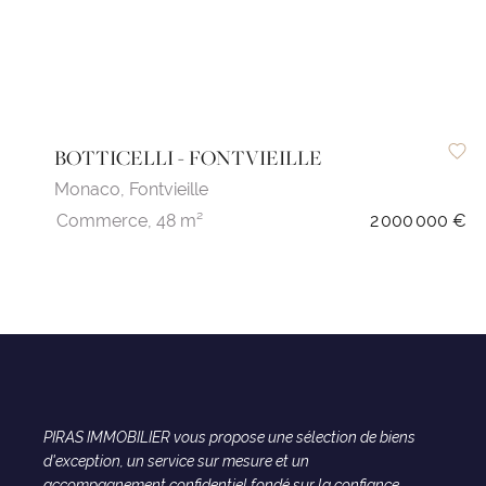
BOTTICELLI - FONTVIEILLE
Monaco,
Fontvieille
Commerce,
48 m²
2 000 000 €
PIRAS IMMOBILIER vous propose une sélection de biens
d'exception, un service sur mesure et un
accompagnement confidentiel fondé sur la confiance.