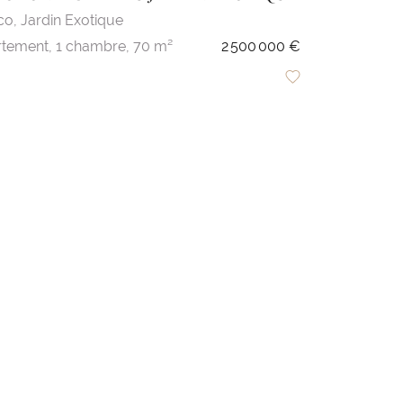
co,
Jardin Exotique
tement,
1 chambre,
70 m²
2 500 000 €