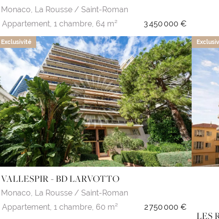
Monaco,
La Rousse / Saint-Roman
Appartement,
1 chambre,
64 m²
3 450 000 €
Exclusivité
Exclusiv
VALLESPIR - BD LARVOTTO
Monaco,
La Rousse / Saint-Roman
Appartement,
1 chambre,
60 m²
2 750 000 €
LES 