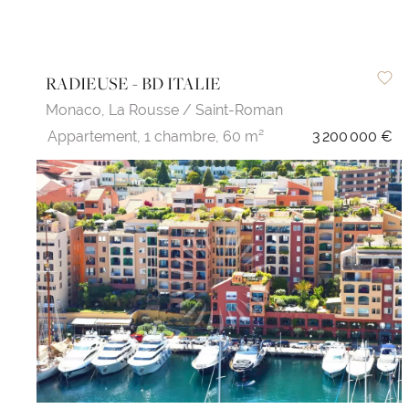
RADIEUSE - BD ITALIE
Monaco,
La Rousse / Saint-Roman
Appartement,
1 chambre,
60 m²
3 200 000 €