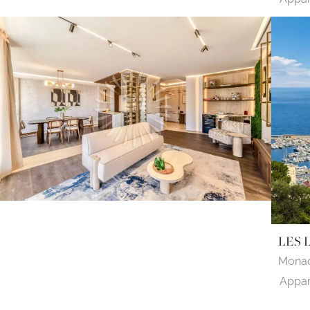
LES 
Mona
Appar