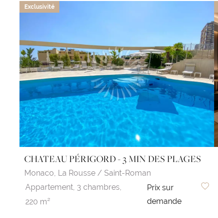
Exclusivité
CHATEAU PÉRIGORD - 3 MIN DES PLAGES
Monaco,
La Rousse / Saint-Roman
Appartement,
3 chambres,
Prix sur
demande
220 m²