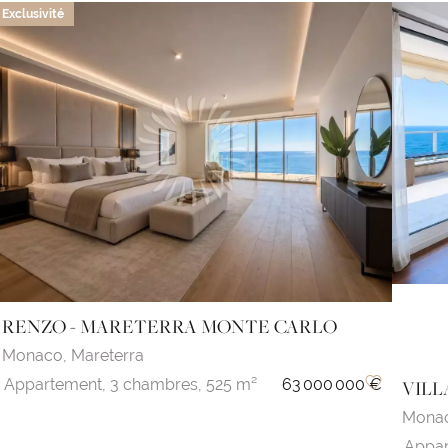
Exclusivité
RENZO - MARETERRA MONTE CARLO
Monaco,
Mareterra
Appartement,
3 chambres,
525 m²
63 000 000 €
VILL
Mona
Appar