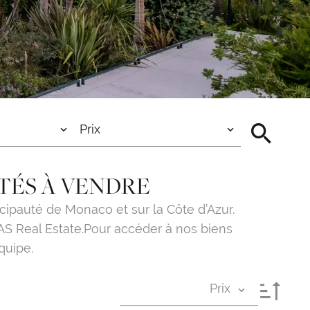
Prix
TÉS À VENDRE
ipauté de Monaco et sur la Côte d’Azur.
AS Real Estate.Pour accéder à nos biens
quipe.
Prix