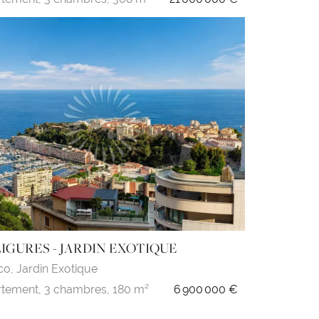
LIGURES - JARDIN EXOTIQUE
co,
Jardin Exotique
tement,
3 chambres,
180 m²
6 900 000 €