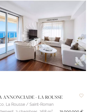
A ANNONCIADE - LA ROUSSE
co,
La Rousse / Saint-Roman
tement,
3 chambres,
368 m²
21 000 000 €