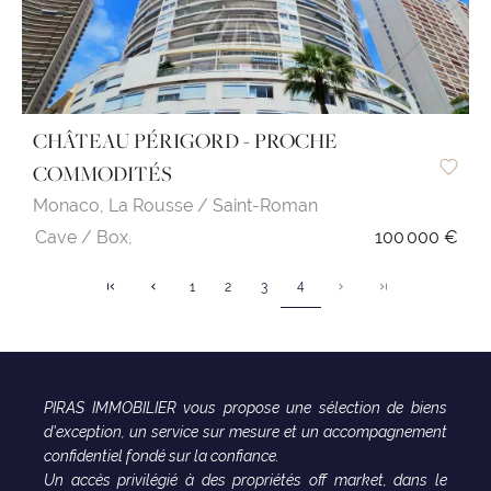
CHÂTEAU PÉRIGORD - PROCHE
COMMODITÉS
Monaco,
La Rousse / Saint-Roman
Cave / Box,
100 000 €
4
1
2
3
PIRAS IMMOBILIER vous propose une sélection de biens
d'exception, un service sur mesure et un accompagnement
confidentiel fondé sur la confiance.
Un accès privilégié à des propriétés off market, dans le