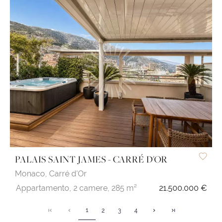
PALAIS SAINT JAMES - CARRÉ D'OR
Monaco,
Carré d'Or
Appartamento,
2 camere,
285 m²
21.500.000 €
1
2
3
4