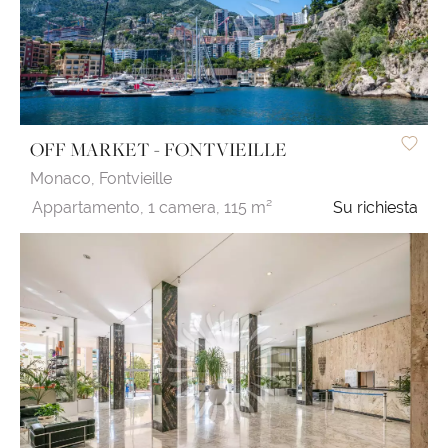
OFF MARKET - FONTVIEILLE
Monaco,
Fontvieille
Appartamento,
1 camera,
115 m²
Su richiesta