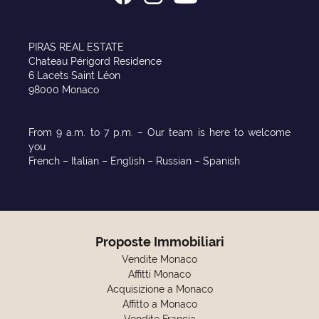
PIRAS REAL ESTATE
Chateau Périgord Residence
6 Lacets Saint Léon
98000 Monaco
From 9 a.m. to 7 p.m. – Our team is here to welcome
you
French – Italian – English – Russian – Spanish
Proposte Immobiliari
Vendite Monaco
Affitti Monaco
Acquisizione a Monaco
Affitto a Monaco