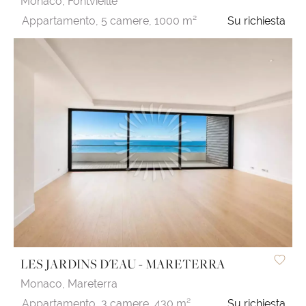
Monaco,
Fontvieille
Appartamento,
5 camere,
1000 m²
Su richiesta
LES JARDINS D'EAU - MARETERRA
Monaco,
Mareterra
Appartamento,
3 camere,
430 m²
Su richiesta