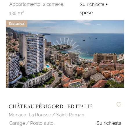
Appartamento,
2 camere,
Su richiesta +
spese
135 m²
Esclusiva
CHÂTEAU PÉRIGORD - BD ITALIE
Monaco,
La Rousse / Saint-Roman
Garage / Posto auto,
Su richiesta