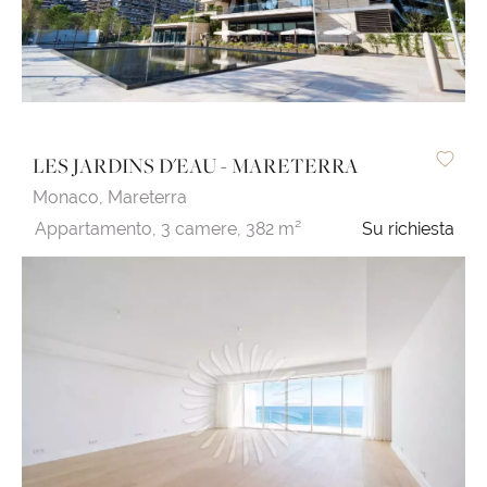
LES JARDINS D'EAU - MARETERRA
Monaco,
Mareterra
Appartamento,
3 camere,
382 m²
Su richiesta