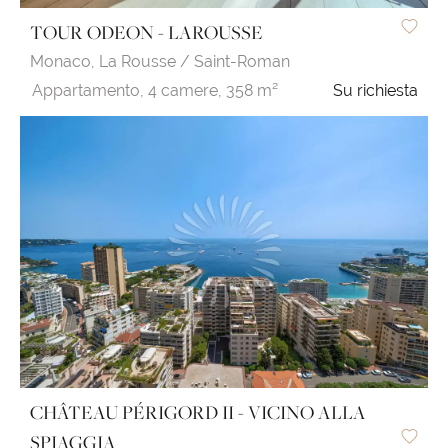
TOUR ODEON - LAROUSSE
Monaco,
La Rousse / Saint-Roman
Appartamento,
4 camere,
358 m²
Su richiesta
CHÂTEAU PÉRIGORD II - VICINO ALLA
SPIAGGIA