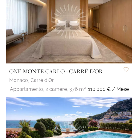
ONE MONTE CARLO - CARRÉ D'OR
Monaco,
Carré d'Or
Appartamento,
2 camere,
376 m²
110.000 € / Mese