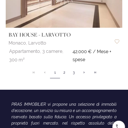
BAY HOUSE - LARVOTTO
Monaco,
Larvotto
Appartamento,
3 camere,
42.000 € / Mese +
spese
300 m²
1
2
3
PIRAS IMMOBILIER vi propone una selezione di immobili
d'eccezione, un servizio su misura e un accompagnamento
riservato basato sulla fiducia. Un accesso privilegiato a
proprietà fuori mercato, nel rispetto assoluto della