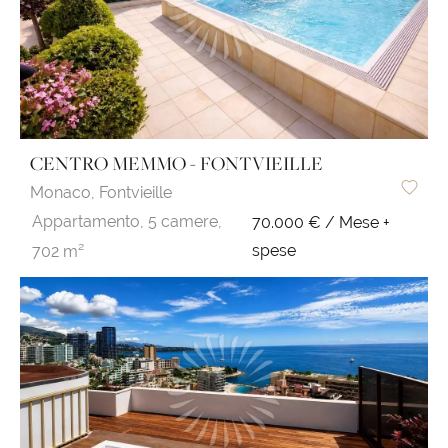
CENTRO MEMMO - FONTVIEILLE
Monaco,
Fontvieille
Appartamento,
5 camere,
70.000 € / Mese +
spese
702 m²