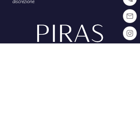
discrezione.
CONTATTO
+377 93 25 30 00
contact@pirasimmobilier.com
PIRAS REAL ESTATE
Chateau Périgord Residence
6 Lacets Saint Léon
98000 Monaco