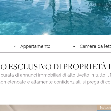
Appartamento
Camere da let
 ESCLUSIVO DI PROPRIETÀ D
urata di annunci immobiliari di alto livello in tutto il
non elencate e altamente confidenziali, si prega di co
Esclusi