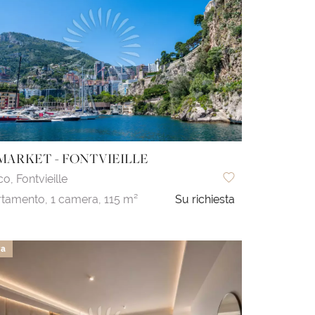
MARKET - FONTVIEILLE
co,
Fontvieille
tamento,
1 camera,
115 m²
Su richiesta
va