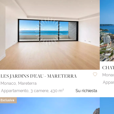
CHAT
Mona
LES JARDINS D'EAU - MARETERRA
Appar
Monaco,
Mareterra
Appartamento,
3 camere,
430 m²
Su richiesta
Esclusiva