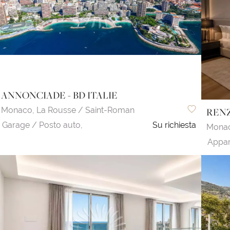
ANNONCIADE - BD ITALIE
Monaco,
La Rousse / Saint-Roman
REN
Garage / Posto auto,
Su richiesta
Mona
Appar