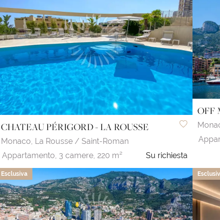
OFF 
Mona
CHATEAU PÉRIGORD - LA ROUSSE
Appar
Monaco,
La Rousse / Saint-Roman
Appartamento,
3 camere,
220 m²
Su richiesta
Esclusiva
Esclusi