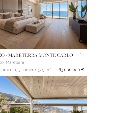
ZO - MARETERRA MONTE CARLO
co,
Mareterra
tamento,
3 camere,
525 m²
63.000.000 €