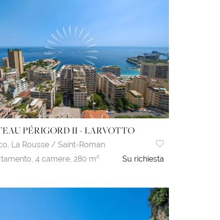
EAU PÉRIGORD II - LARVOTTO
co,
La Rousse / Saint-Roman
tamento,
4 camere,
280 m²
Su richiesta