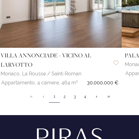
VILLA ANNONCIADE - VICINO AL
PALA
LARVOTTO
Mona
Appar
Monaco,
La Rousse / Saint-Roman
Appartamento,
4 camere,
464 m²
30.000.000 €
1
2
3
4