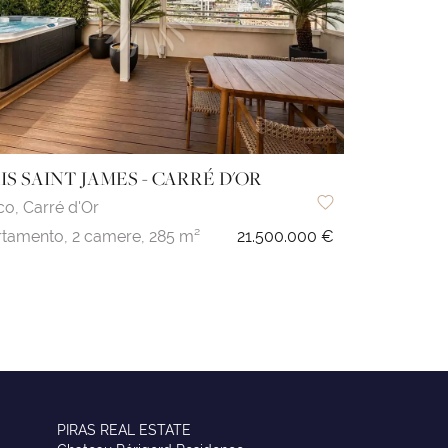
IS SAINT JAMES - CARRÉ D'OR
co,
Carré d'Or
tamento,
2 camere,
285 m²
21.500.000 €
PIRAS REAL ESTATE