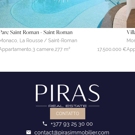
Parc Saint Roman - Saint Roman
Vil
Monaco,
La Rousse / Saint-Roman
Mo
17.500.000 €
Appartamento,
3 camere,
277 m²
App
CONTATTO
+377 93 25 30 00
contact@pirasimmobilier.com