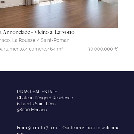
la Annonciade - Vicino al Larvotto
naco,
La Rousse / Saint-Roman
30.000.000 €
artamento,
4 camere,
464 m²
PIRAS REAL ESTATE
Chateau Périgord Residence
6 Lacets Saint Léon
98000 Monaco
From 9 a.m. to 7 p.m. – Our team is here to welcome
you