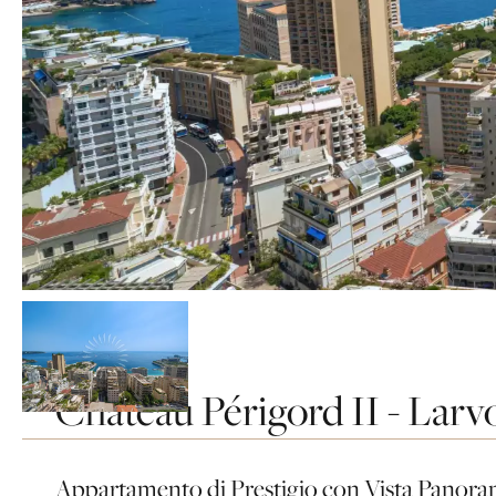
Chateau Périgord II - Larv
Homepage
Vendite
Monaco
Monaco
Chateau périgord ii - larvotto
Appartamento di Prestigio con Vista Panoram