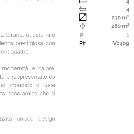
4
4
230 m²
280 m²
1
 du Casino, questo raro
denza prestigiosa con
Rif
V0409
ventiquattro.
a modernità e calore,
ietà è rappresentato da
ud, inondato di luce
sta panoramica che si
zata unisce design