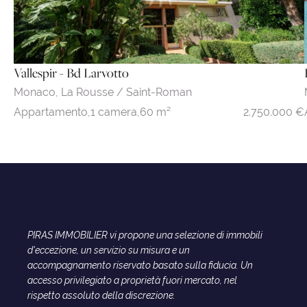
Vallespir - Bd Larvotto
Monaco,
La Rousse / Saint-Roman
2.750.000 €
Appartamento,
1 camera,
60 m²
PIRAS IMMOBILIER vi propone una selezione di immobili
d'eccezione, un servizio su misura e un
accompagnamento riservato basato sulla fiducia. Un
accesso privilegiato a proprietà fuori mercato, nel
rispetto assoluto della discrezione.