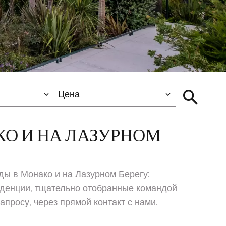
Цена
О И НА ЛАЗУРНОМ
ы в Монако и на Лазурном Берегу:
иденции, тщательно отобранные командой
просу, через прямой контакт с нами.