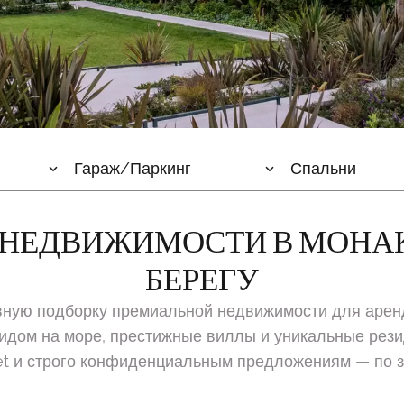
Гараж/Паркинг
Спальни
 НЕДВИЖИМОСТИ В МОНАК
БЕРЕГУ
вную подборку премиальной недвижимости для аренд
идом на море, престижные виллы и уникальные рез
rket и строго конфиденциальным предложениям — по за