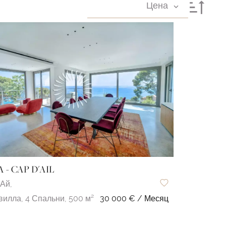
Цена
 - CAP D'AIL
'Ай,
вилла,
4 Спальни,
500 м²
30 000 € / Месяц