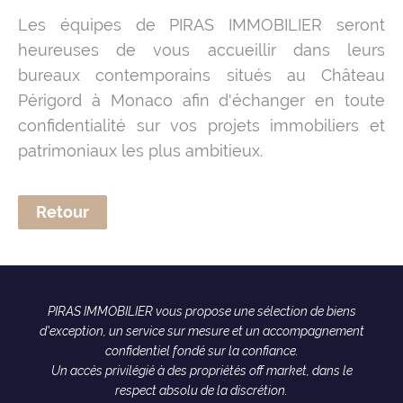
Les équipes de PIRAS IMMOBILIER seront
heureuses de vous accueillir dans leurs
bureaux contemporains situés au Château
Périgord à Monaco afin d'échanger en toute
confidentialité sur vos projets immobiliers et
patrimoniaux les plus ambitieux.
Retour
PIRAS IMMOBILIER vous propose une sélection de biens
d'exception, un service sur mesure et un accompagnement
confidentiel fondé sur la confiance.
Un accès privilégié à des propriétés off market, dans le
respect absolu de la discrétion.