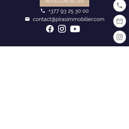
NOUS CONTACTER
+377 93 25 30 00
contact@pirasimmobilier.com
PIRAS IMMOBILIER
Résidence Chateau Périgord
6 Lacets Saint Léon
98000 Monaco
De 9h à 19h - Nos équipes vous accueillent
Français - Italien - Anglais - Russe - Espagnol
Offres Immobilières
Ventes Monaco
Locations Monaco