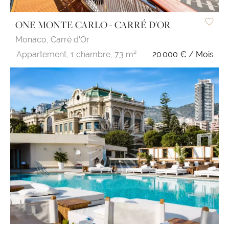
ONE MONTE CARLO - CARRÉ D'OR
Monaco,
Carré d'Or
Appartement,
1 chambre,
73 m²
20 000 € / Mois