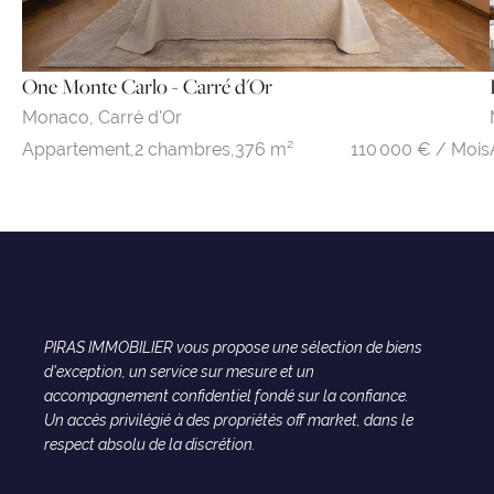
One Monte Carlo - Carré d'Or
Monaco,
Carré d'Or
110 000 € / Mois
Appartement,
2 chambres,
376 m²
PIRAS IMMOBILIER vous propose une sélection de biens
d'exception, un service sur mesure et un
accompagnement confidentiel fondé sur la confiance.
Un accès privilégié à des propriétés off market, dans le
respect absolu de la discrétion.