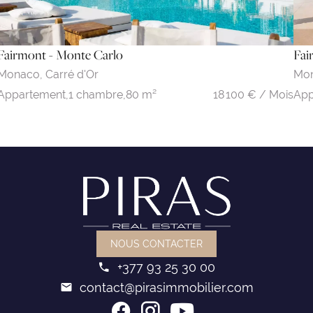
Fairmont - Monte Carlo
Fai
Monaco,
Carré d'Or
Mo
18 100 € / Mois
Appartement,
1 chambre,
80 m²
App
NOUS CONTACTER
+377 93 25 30 00
contact@pirasimmobilier.com