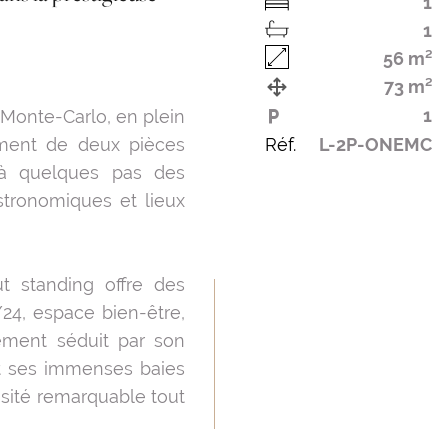
1
1
56 m²
73 m²
1
 Monte-Carlo, en plein
ement de deux pièces
Réf.
L-2P-ONEMC
 à quelques pas des
stronomiques et lieux
t standing offre des
24, espace bien-être,
tement séduit par son
et ses immenses baies
osité remarquable tout