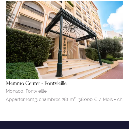
Memmo Center - Fontvieille
Monaco,
Fontvieille
38 000 € / Mois + ch.
Appartement,
3 chambres,
281 m²