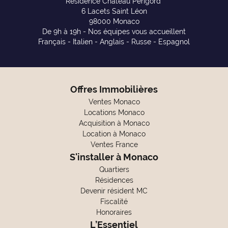
Résidence Chateau Périgord
6 Lacets Saint Léon
98000 Monaco
De 9h à 19h - Nos équipes vous accueillent
Français - Italien - Anglais - Russe - Espagnol
Offres Immobilières
Ventes Monaco
Locations Monaco
Acquisition à Monaco
Location à Monaco
Ventes France
S'installer à Monaco
Quartiers
Résidences
Devenir résident MC
Fiscalité
Honoraires
L’Essentiel