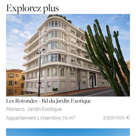
Explorez plus
Les Rotondes - Bd du Jardin Exotique
Monaco,
Jardin Exotique
2 500 000 €
Appartement,
1 chambre,
70 m²