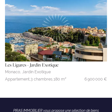
Les Ligures - Jardin Exotique
Monaco,
Jardin Exotique
6 900 000 €
Appartement,
3 chambres,
180 m²
PIRAS IMMOBILIER vous propose une sélection de biens