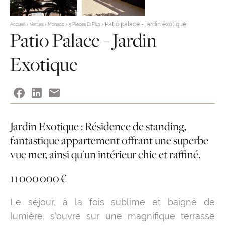
Patio palace - jardin exotique
Accueil
Ventes
Monaco
5 Pièces Et Plus
Patio Palace - Jardin
Exotique
Jardin Exotique : Résidence de standing,
fantastique appartement offrant une superbe
vue mer, ainsi qu'un intérieur chic et raffiné.
11 000 000 €
Le séjour, à la fois sublime et baigné de
lumière, s’ouvre sur une magnifique terrasse