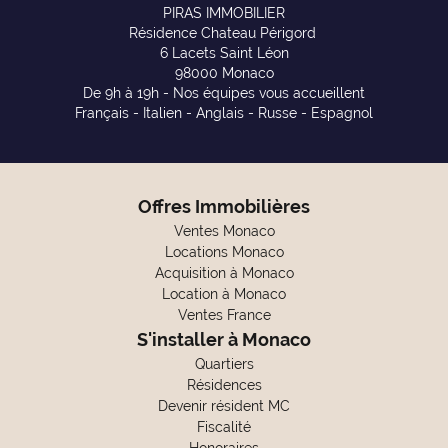
PIRAS IMMOBILIER
Résidence Chateau Périgord
6 Lacets Saint Léon
98000 Monaco
De 9h à 19h - Nos équipes vous accueillent
Français - Italien - Anglais - Russe - Espagnol
Offres Immobilières
Ventes Monaco
Locations Monaco
Acquisition à Monaco
Location à Monaco
Ventes France
S'installer à Monaco
Quartiers
Résidences
Devenir résident MC
Fiscalité
Honoraires