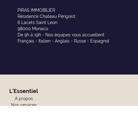
PIRAS IMMOBILIER
Résidence Chateau Périgord
6 Lacets Saint Léon
98000 Monaco
De 9h à 19h - Nos équipes vous accueillent
Français - Italien - Anglais - Russe - Espagnol
L’Essentiel
À propos
Nos services
Contact
Blog
Investissements
kies
Design by
Livein