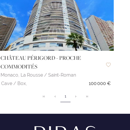
CHÂTEAU PÉRIGORD - PROCHE
COMMODITÉS
Monaco,
La Rousse / Saint-Roman
Cave / Box,
100 000 €
1