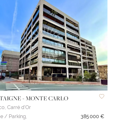
AIGNE - MONTE CARLO
co,
Carré d'Or
e / Parking,
385 000 €