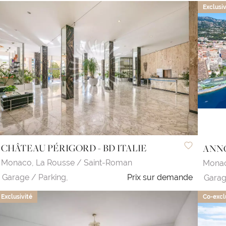
Exclusiv
CHÂTEAU PÉRIGORD - BD ITALIE
ANNO
Monaco,
La Rousse / Saint-Roman
Mona
Garage / Parking,
Prix sur demande
Garag
Exclusivité
Co-excl