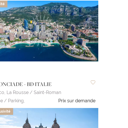
ité
NCIADE - BD ITALIE
co,
La Rousse / Saint-Roman
e / Parking,
Prix sur demande
usivité