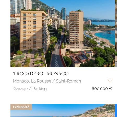
TROCADERO - MONACO
Monaco,
La Rousse / Saint-Roman
Garage / Parking,
600 000 €
Exclusivité