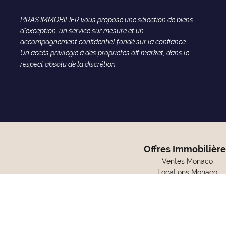
PIRAS IMMOBILIER vous propose une sélection de biens
d'exception, un service sur mesure et un
accompagnement confidentiel fondé sur la confiance.
Un accès privilégié à des propriétés off market, dans le
respect absolu de la discrétion.
Offres Immobilière
Ventes Monaco
Locations Monaco
Acquisition à Monaco
Location à Monaco
Ventes France
©2026 PIRAS IMMOBILI