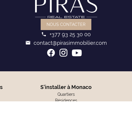
NOUS CONTACTER
+377 93 25 30 00
contact@pirasimmobilier.com
s
S'installer à Monaco
Quartiers
Résidences
Devenir résident MC
Fiscalité
Honoraires
ER
Mentions légales
Plan du site
Changer ses préférences coo