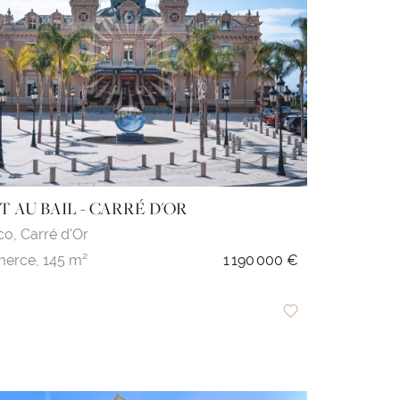
T AU BAIL - CARRÉ D'OR
co,
Carré d'Or
erce,
145 m²
1 190 000 €