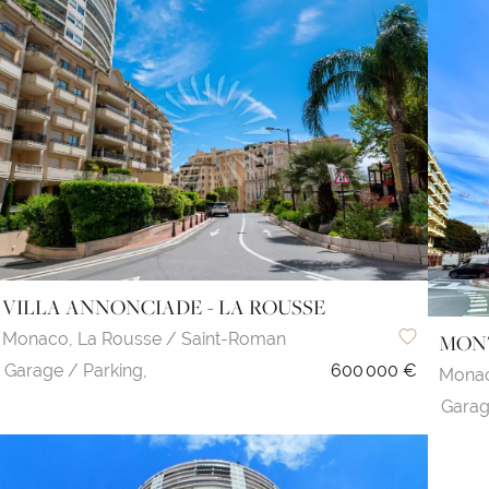
VILLA ANNONCIADE - LA ROUSSE
Monaco,
La Rousse / Saint-Roman
MONT
Garage / Parking,
600 000 €
Mona
Garag