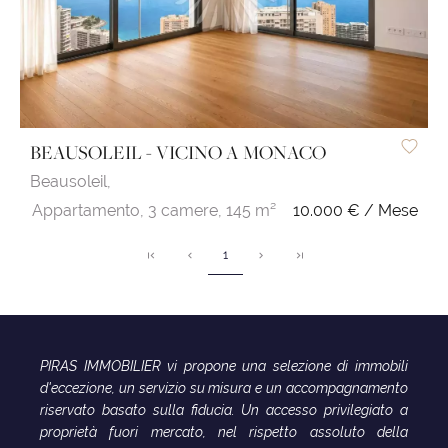
BEAUSOLEIL - VICINO A MONACO
Beausoleil,
Appartamento,
3 camere,
145 m²
10.000 € / Mese
1
PIRAS IMMOBILIER vi propone una selezione di immobili
d'eccezione, un servizio su misura e un accompagnamento
riservato basato sulla fiducia. Un accesso privilegiato a
proprietà fuori mercato, nel rispetto assoluto della