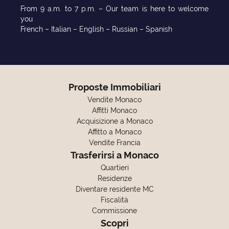
From 9 a.m. to 7 p.m. – Our team is here to welcome
you
French – Italian – English – Russian – Spanish
Proposte Immobiliari
Vendite Monaco
Affitti Monaco
Acquisizione a Monaco
Affitto a Monaco
Vendite Francia
Trasferirsi a Monaco
Quartieri
Residenze
Diventare residente MC
Fiscalità
Commissione
Scopri