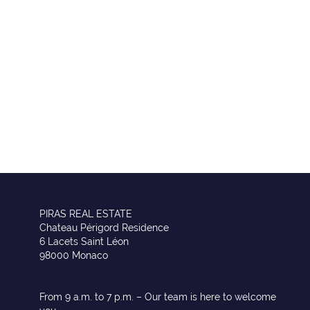
PIRAS REAL ESTATE
Chateau Périgord Residence
6 Lacets Saint Léon
98000 Monaco
From 9 a.m. to 7 p.m. – Our team is here to welcome