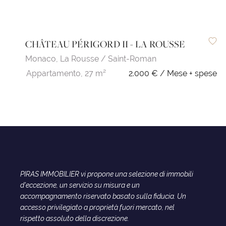
CHÂTEAU PÉRIGORD II - LA ROUSSE
Monaco,
La Rousse / Saint-Roman
Appartamento,
27 m²
2.000 € / Mese + spese
PIRAS IMMOBILIER vi propone una selezione di immobili
d'eccezione, un servizio su misura e un
accompagnamento riservato basato sulla fiducia. Un
accesso privilegiato a proprietà fuori mercato, nel
rispetto assoluto della discrezione.