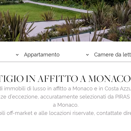
Appartamento
Camere da let
TIGIO IN AFFITTO A MONAC
i immobili di lusso in affitto a Monaco e in Costa Azzur
nze d’eccezione, accuratamente selezionati da PIRAS Rea
a Monaco.
i off-market e alle locazioni riservate, contattate di