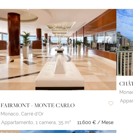
CHÂT
Mona
Appar
FAIRMONT - MONTE CARLO
Monaco,
Carré d'Or
Appartamento,
1 camera,
35 m²
11.600 € / Mese