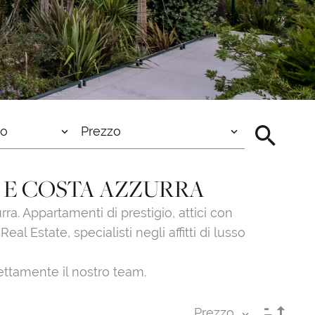
to
Prezzo
O E COSTA AZZURRA
ra. Appartamenti di prestigio, attici con
l Estate, specialisti negli affitti di lusso
rettamente il nostro team.
Prezzo