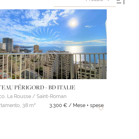
EAU PÉRIGORD - BD ITALIE
co,
La Rousse / Saint-Roman
tamento,
38 m²
3.300 € / Mese + spese