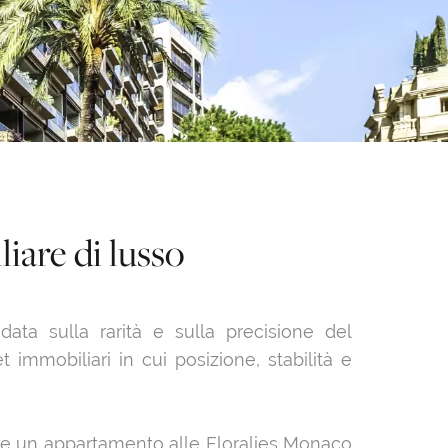
iare di lusso
ta sulla rarità e sulla precisione del
immobiliari in cui posizione, stabilità e
tare un appartamento alle Floralies Monaco