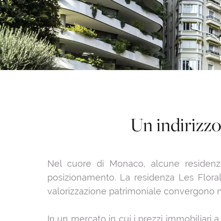
Un indirizzo
Nel cuore di Monaco, alcune residenze
posizionamento. La residenza Les Florali
valorizzazione patrimoniale convergono 
In un mercato in cui i prezzi immobiliari