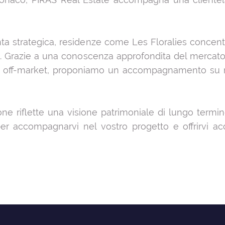
nta strategica, residenze come Les Floralies conce
tori. Grazie a una conoscenza approfondita del mer
sso off-market, proponiamo un accompagnamento su mi
one riflette una visione patrimoniale di lungo termin
er accompagnarvi nel vostro progetto e offrirvi ac