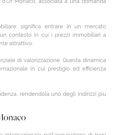
ré d’Or Monaco, associata a una domanda
liare: significa entrare in un mercato
 un contesto in cui i prezzi immobiliari a
e attrattivo.
enziale di valorizzazione. Questa dinamica
ernazionale in cui prestigio ed efficienza
sidenza, rendendola uno degli indirizzi più
 Monaco
 internazionale nell’acquisizione di beni