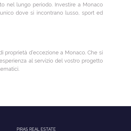
cato nel lungo periodo. Investire a Monaco
unico dove si incontrano lusso, sport ed
di proprietà d’eccezione a Monaco. Che si
 esperienza al servizio del vostro progetto
lematici.
PIRAS REAL ESTATE