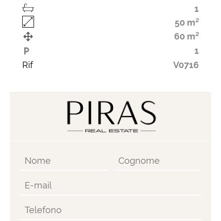
1
50 m²
60 m²
1
Rif
V0716