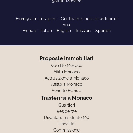
98000 Monaco
From 9 a.m. to 7 p.m. – Our team is here to welcome
you
French – Italian – English – Russian – Spanish
Proposte Immobiliari
Vendite Monaco
Affitti Monaco
Acquisizione a Monaco
Affitto a Monaco
Vendite Francia
Trasferirsi a Monaco
Quartieri
Residenze
Diventare residente MC
Fiscalità
Commissione