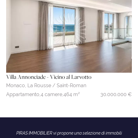
Villa Annonciade - Vicino al Larvotto
Monaco,
La Rousse / Saint-Roman
30.000.000 €
Appartamento,
4 camere,
464 m²
PIRAS IMMOBILIER vi propone una selezione di immobili