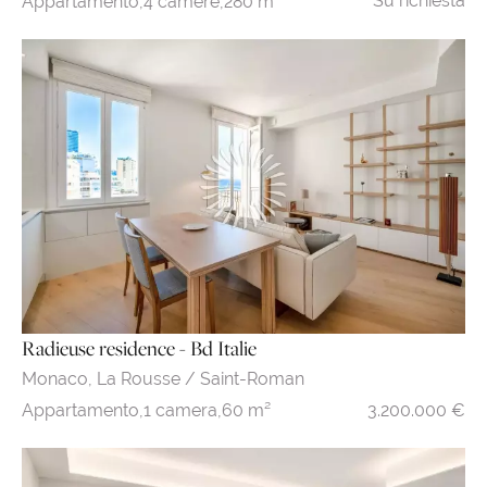
Su richiesta
Appartamento,
4 camere,
280 m²
Radieuse residence - Bd Italie
Monaco,
La Rousse / Saint-Roman
3.200.000 €
Appartamento,
1 camera,
60 m²