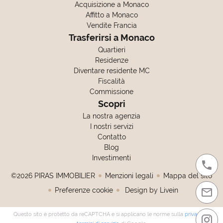
Acquisizione a Monaco
Affitto a Monaco
Vendite Francia
Trasferirsi a Monaco
Quartieri
Residenze
Diventare residente MC
Fiscalità
Commissione
Scopri
La nostra agenzia
I nostri servizi
Contatto
Blog
Investimenti
©2026 PIRAS IMMOBILIER
Menzioni legali
Mappa del sito
Preferenze cookie
Design by
Livein
Questo sito è protetto da reCAPTCHA e si applicano le norme sulla
privacy
e i