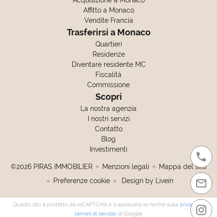
Acquisizione a Monaco
Affitto a Monaco
Vendite Francia
Trasferirsi a Monaco
Quartieri
Residenze
Diventare residente MC
Fiscalità
Commissione
Scopri
La nostra agenzia
I nostri servizi
Contatto
Blog
Investimenti
©2026 PIRAS IMMOBILIER
Menzioni legali
Mappa del sito
Preferenze cookie
Design by
Livein
Questo sito è protetto da reCAPTCHA e si applicano le norme sulla
privacy
e i
termini di servizio
di Google.